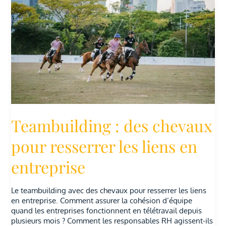
chevaux
pour
resserrer
les
liens
en
entreprise
Teambuilding : des chevaux
pour resserrer les liens en
entreprise
Le teambuilding avec des chevaux pour resserrer les liens
en entreprise. Comment assurer la cohésion d’équipe
quand les entreprises fonctionnent en télétravail depuis
plusieurs mois ? Comment les responsables RH agissent-ils