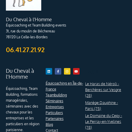
Du Cheval à l'Homme
Équicoaching et Team Building events
31, rue du moulin de Béchereau
78720 La Celle-les-Bordes
06.41.27.21.92
Du Cheval à
Linkedin
Facebook-
Instagram
Youtube
Lieux
f
l'Homme
Équicoaching en Île-de-
Le Haras de Néroli -
Équicoaching, Team
France
Berchères sur Vesgre
Building, formations
Teambuilding
(28)
managériales,
Séminaires
Manège Dauphine -
séminaires avec des
Entreprises
Paris (75)
chevaux pour les
Particuliers
Le Domaine du Cepy -
entreprises et les
Partenaires
Le Perray-en-Yvelines
particuliers en région
Blog
(78)
parisienne.
Contact