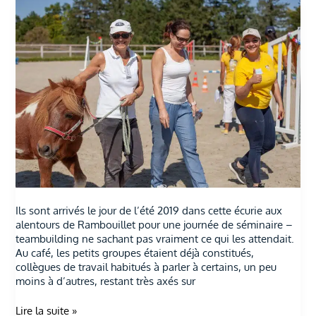
Teambuilding
–
Quand
le
cheval
renforce
les
liens
dans
l’entreprise.
Ils sont arrivés le jour de l’été 2019 dans cette écurie aux
alentours de Rambouillet pour une journée de séminaire –
teambuilding ne sachant pas vraiment ce qui les attendait.
Au café, les petits groupes étaient déjà constitués,
collègues de travail habitués à parler à certains, un peu
moins à d’autres, restant très axés sur
Lire la suite »