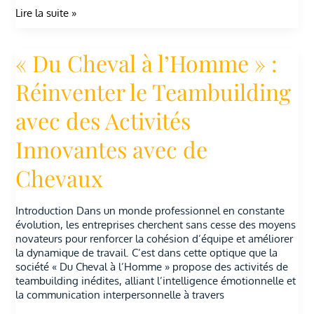
Lire la suite »
« Du Cheval à l’Homme » :
«
Du
Cheval
Réinventer le Teambuilding
à
l’Homme
avec des Activités
»
:
Innovantes avec de
Réinventer
le
Chevaux
Teambuilding
avec
des
Introduction Dans un monde professionnel en constante
Activités
évolution, les entreprises cherchent sans cesse des moyens
Innovantes
novateurs pour renforcer la cohésion d’équipe et améliorer
avec
la dynamique de travail. C’est dans cette optique que la
de
société « Du Cheval à l’Homme » propose des activités de
Chevaux
teambuilding inédites, alliant l’intelligence émotionnelle et
la communication interpersonnelle à travers