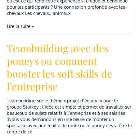
qu’est-ce qui rend cette expérience si unique et bénéfique
pour les participants ? Une connexion profonde avec les
chevaux Les chevaux, animaux
Lire la suite »
Teambuilding avec des
Teambuilding
avec
des
poneys ou comment
poneys
ou
booster les soft skills de
comment
booster
l’entreprise
les
soft
skills
Teambuilding sur le thème « projet d’équipe » pour le
de
groupe Starkey : l’idée est simple et permet de travailler sur
l’entreprise
beaucoup de sujets relatifs à l’entreprise et à ses salariés
:Nous vous demandons en une heure de monter un
spectacle avec une feuille de route ou le poney devra être le
centre de ce