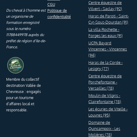
Centre équestre de
CGU
Vilvert - Saclay (92)
Du cheval à l’homme est
Politique de
Haras de Paroti - Saint-
un organisme de
confidentialité
Cyr-Sous-Dourdan (91)
formation enregistré
sous le numéro
La villa Rochette -
11788449978 auprès du
Forges les eaux (91)
préfet de région d’Ile-de-
UCPA Bayard
France.
Vincennes - Vincennes
(94)
Haras de la Corde -
Lesigny (77)
Centre équestre de
Membre du collectif
Porchefontaine -
destination Vallée de
Versailles (78)
Chevreuse : engagés
Moulin de Vilgris -
pour un tourisme
Clairefontaine (78)
d’affaires local et
Les écuries de Vitelle -
responsable.
Louvres (95)
Domaine de
Quincampoix - Les
Molières (78)