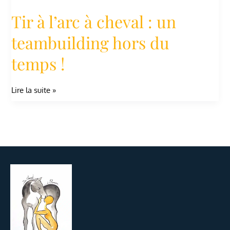
Tir à l’arc à cheval : un
teambuilding hors du
temps !
Lire la suite »