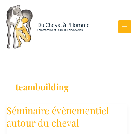
Aller
au
contenu
Du Cheval à l'Homme
Équicoaching et Team Building events
teambuilding
Séminaire évènementiel
Séminaire
évènementiel
autour
autour du cheval
du
cheval