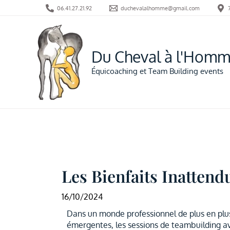
Aller
06.41.27.21.92
duchevalalhomme@gmail.com
au
contenu
Du Cheval à l'Hom
Équicoaching et Team Building events
Les Bienfaits Inatten
16/10/2024
Dans un monde professionnel de plus en plus
émergentes, les sessions de teambuilding av