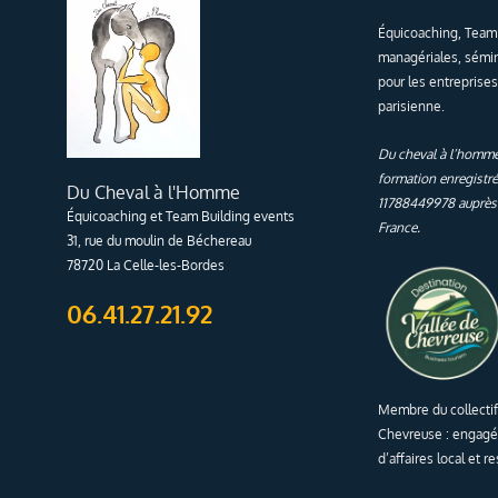
Équicoaching, Team 
managériales, sémi
pour les entreprises
parisienne.
Du cheval à l’homme
formation enregistr
Du Cheval à l'Homme
11788449978 auprès d
Équicoaching et Team Building events
France.
31, rue du moulin de Béchereau
78720 La Celle-les-Bordes
06.41.27.21.92
Membre du collectif
Chevreuse : engagé
d’affaires local et 