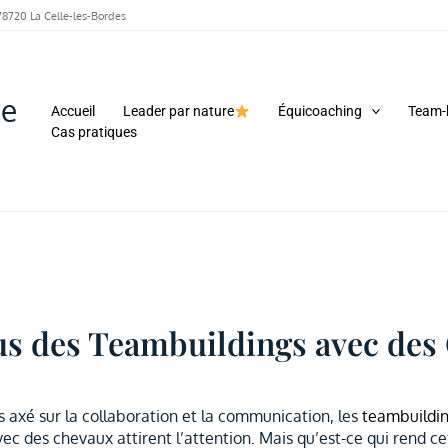
78720 La Celle-les-Bordes
me
Accueil
Leader par nature
Équicoaching
Team-
Cas pratiques
dus des Teambuildings avec de
 axé sur la collaboration et la communication, les
teambuildi
ec des chevaux attirent l’attention. Mais qu’est-ce qui rend c