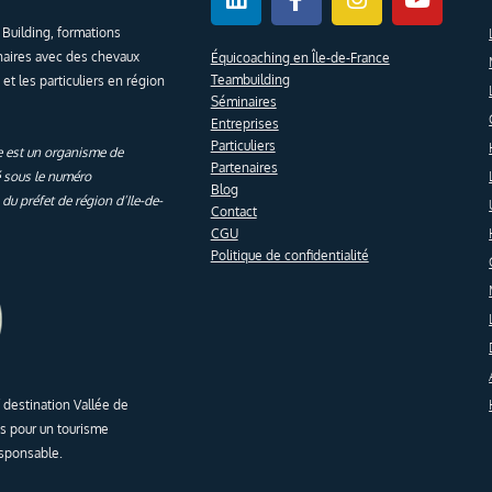
f
Building, formations
naires avec des chevaux
Équicoaching en Île-de-France
Teambuilding
 et les particuliers en région
Séminaires
Entreprises
Particuliers
 est un organisme de
Partenaires
é sous le numéro
Blog
u préfet de région d’Ile-de-
Contact
CGU
Politique de confidentialité
 destination Vallée de
s pour un tourisme
responsable.