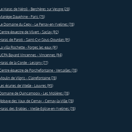
Le Haras de Néroli - Berchères sur Vesgre (28)
Manège Dauphine - Paris (75)
Le Domaine du Cepy - Le Perray-en-Yvelines (78)
Centre équestre de Vilvert - Saclay (92)
Haras de Paroti - Saint-Cyr-Sous-Dourdan (91)
La villa Rochette - Forges les eaux (91)
UCPA Bayard Vincennes - Vincennes (94)
Haras de la Corde - Lesigny (77)
Centre équestre de Porchefontaine - Versailles (78)
Moulin de Vilgris - Clairefontaine (78)
Les écuries de Vitelle - Louvres (95)
Domaine de Quincampoix - Les Molières (78)
Abbaye des Vaux de Cernay - Cernay-la-Ville (78)
Haras des Erables - Vieille-Eglise-en-Yvelines (78)