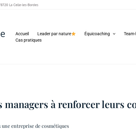
78720 La Celle-les-Bordes
me
Accueil
Leader par nature
Équicoaching
Team-
Cas pratiques
es managers à renforcer leurs 
s une entreprise de cosmétiques