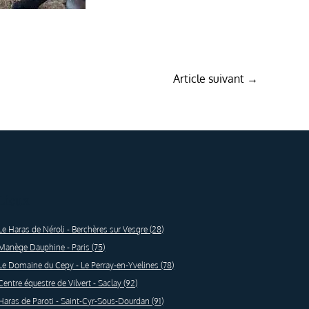
Article suivant
→
e
Lieux
Le Haras de Néroli - Berchères sur Vesgre (28)
Manège Dauphine - Paris (75)
Le Domaine du Cepy - Le Perray-en-Yvelines (78)
Centre équestre de Vilvert - Saclay (92)
Haras de Paroti - Saint-Cyr-Sous-Dourdan (91)