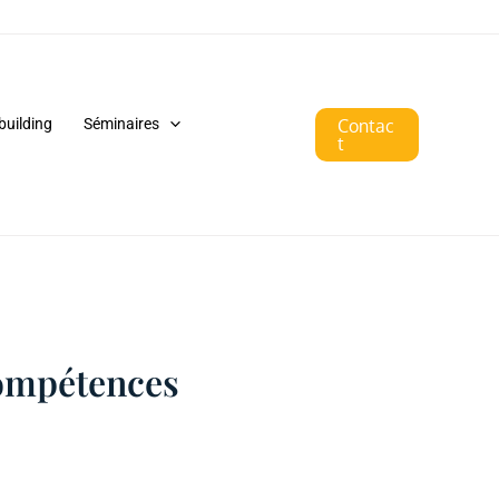
building
Séminaires
Contac
t
compétences