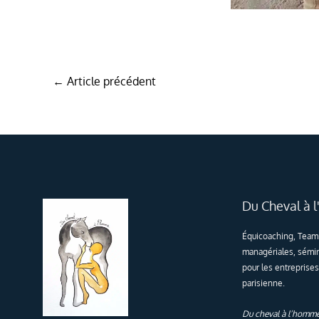
←
Article précédent
Du Cheval à
Équicoaching, Team 
managériales, sémi
pour les entreprises
parisienne.
Du cheval à l’homme