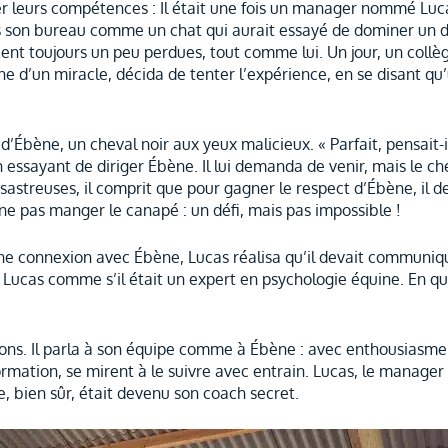
r leurs compétences : Il était une fois un manager nommé Lucas
ns son bureau comme un chat qui aurait essayé de dominer un 
ent toujours un peu perdues, tout comme lui. Un jour, un collè
che d’un miracle, décida de tenter l’expérience, en se disant qu
 d’Ébène, un cheval noir aux yeux malicieux. « Parfait, pensait-
n essayant de diriger Ébène. Il lui demanda de venir, mais le ch
sastreuses, il comprit que pour gagner le respect d’Ébène, il d
e pas manger le canapé : un défi, mais pas impossible !
 une connexion avec Ébène, Lucas réalisa qu’il devait communiq
 Lucas comme s’il était un expert en psychologie équine. En qu
ons. Il parla à son équipe comme à Ébène : avec enthousiasme
mation, se mirent à le suivre avec entrain. Lucas, le manager q
e, bien sûr, était devenu son coach secret.