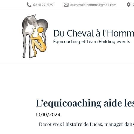
Aller
06.41.27.21.92
duchevalalhomme@gmail.com
au
contenu
Du Cheval à l'Hom
Équicoaching et Team Building events
L’equicoaching aide l
10/10/2024
Découvrez l'histoire de Lucas, manager dan