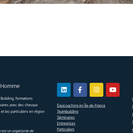
Linkedin
Facebook-
Instagram
Youtub
 l'Homme
f
Building, formations
naires avec des chevaux
Équicoaching en Île-de-France
Teambuilding
 et les particuliers en région
Séminaires
Entreprises
Particuliers
 est un organisme de